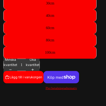
30cm
40cm
60cm
80cm
100cm
Minska
Öka
kvantitet
kvantitet
Lägg till i varukorgen
Fler betalningsalternativ