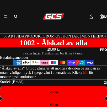
ST
STARTSIDA
PRODUKTER
OM OSS
KONTAKT
MONTERINGI
1002 - Älskad av alla
29,00 kr
PRO
Skatter ingår. Fraktkostnad beräknas i kassan.
Betalningsmetoder
"Älskad av alla" Om du planerar att montera dekalen på insidan av
rutan, vänligen tryck i spegelvänt i alternativen. Klicka
här
för
monteringsinstruktioner.
Storlek (Bredd)
O
20cm
30cm