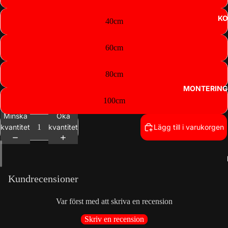
KO
40cm
60cm
80cm
MONTERING
100cm
Minska
Öka
kvantitet
kvantitet
Lägg till i varukorgen
Integritetspolicy
Kundrecensioner
Kontaktinformation
Återbetalningspolicy
Var först med att skriva en recension
Användarvillkor
Skriv en recension
Fraktpolicy