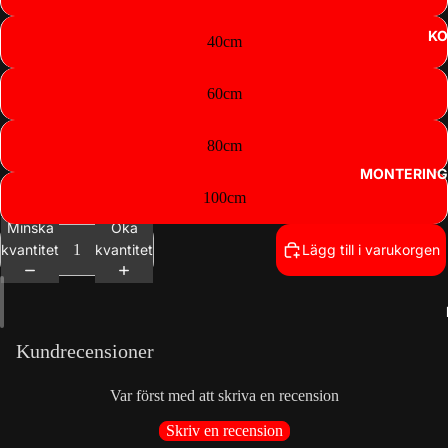
KO
40cm
60cm
80cm
MONTERING
100cm
Minska
Öka
kvantitet
kvantitet
Lägg till i varukorgen
Integritetspolicy
Kundrecensioner
Kontaktinformation
Återbetalningspolicy
Var först med att skriva en recension
Användarvillkor
Skriv en recension
Fraktpolicy