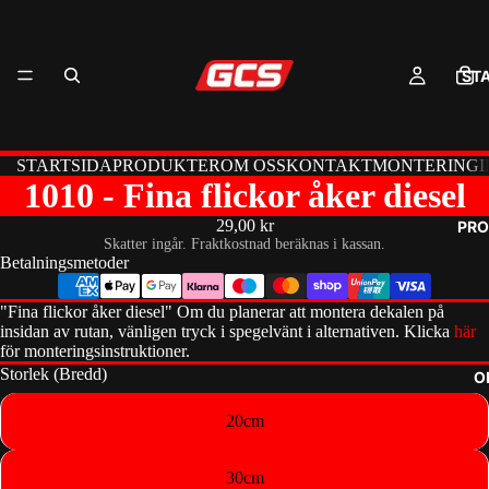
ST
STARTSIDA
PRODUKTER
OM OSS
KONTAKT
MONTERINGI
1010 - Fina flickor åker diesel
29,00 kr
PRO
Skatter ingår. Fraktkostnad beräknas i kassan.
Betalningsmetoder
"Fina flickor åker diesel" Om du planerar att montera dekalen på
insidan av rutan, vänligen tryck i spegelvänt i alternativen. Klicka
här
för monteringsinstruktioner.
Storlek (Bredd)
O
20cm
30cm