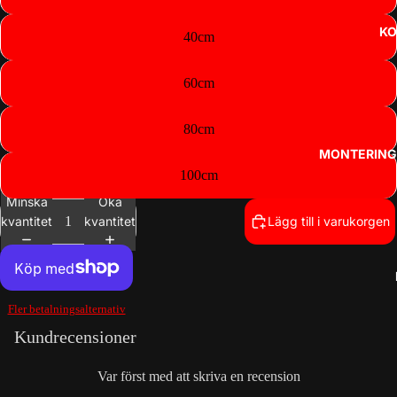
KO
40cm
60cm
80cm
MONTERING
100cm
Minska
Öka
kvantitet
kvantitet
Lägg till i varukorgen
Fler betalningsalternativ
Integritetspolicy
Kundrecensioner
Kontaktinformation
Återbetalningspolicy
Var först med att skriva en recension
Användarvillkor