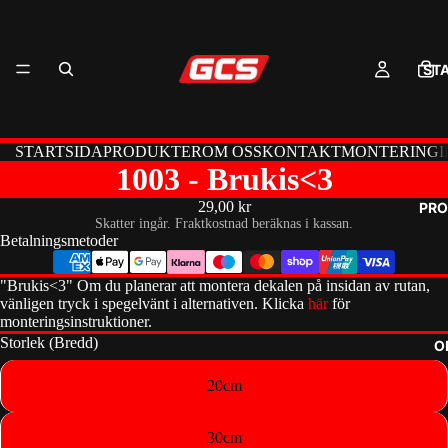
ST
STARTSIDA
PRODUKTER
OM OSS
KONTAKT
MONTERINGI
1003 - Brukis<3
29,00 kr
PRO
Skatter ingår. Fraktkostnad beräknas i kassan.
Betalningsmetoder
"Brukis
<3
" Om du planerar att montera dekalen på insidan av rutan,
vänligen tryck i spegelvänt i alternativen. Klicka
här
för
monteringsinstruktioner.
Storlek (Bredd)
O
20cm
30cm